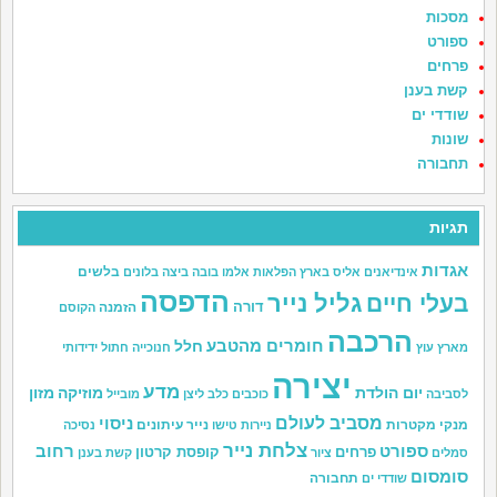
מסכות
ספורט
פרחים
קשת בענן
שודדי ים
שונות
תחבורה
תגיות
אגדות
בלשים
אינדיאנים
אליס בארץ הפלאות
אלמו
בובה
ביצה
בלונים
הדפסה
גליל נייר
בעלי חיים
דורה
הזמנה
הקוסם
הרכבה
חומרים מהטבע
חלל
מארץ עוץ
חנוכייה
חתול
ידידותי
יצירה
מדע
יום הולדת
מוזיקה
מזון
לסביבה
כוכבים
כלב
ליצן
מובייל
מסביב לעולם
ניסוי
מנקי מקטרות
נייר עיתונים
ניירות טישו
נסיכה
צלחת נייר
ספורט
רחוב
פרחים
קופסת קרטון
סמלים
ציור
קשת בענן
סומסום
תחבורה
שודדי ים