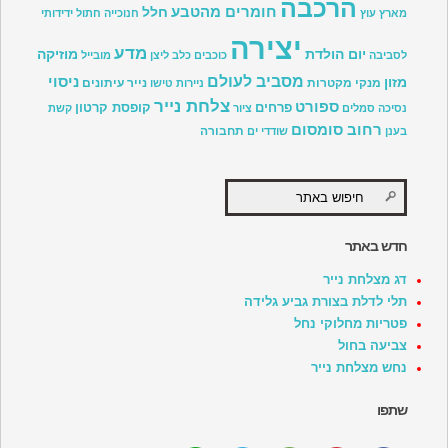
הרכבה
חומרים מהטבע
חלל
מארץ עוץ
חנוכייה
חתול
ידידותי
יצירה
מדע
יום הולדת
מוזיקה
לסביבה
כוכבים
כלב
ליצן
מובייל
מסביב לעולם
ניסוי
מזון
מנקי מקטרות
נייר עיתונים
ניירות טישו
צלחת נייר
ספורט
פרחים
קופסת קרטון
נסיכה
סמלים
ציור
קשת
רחוב סומסום
תחבורה
בענן
שודדי ים
חדש באתר
דג מצלחת נייר
תלי לדלת בצורת גביע גלידה
פטריות מחלוקי נחל
צביעה בחול
נחש מצלחת נייר
שתפו