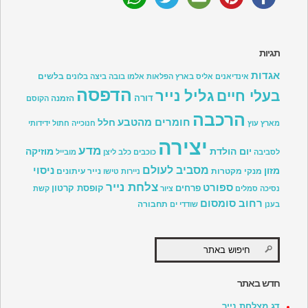
תגיות
אגדות
בלשים
אינדיאנים
אליס בארץ הפלאות
אלמו
בובה
ביצה
בלונים
הדפסה
גליל נייר
בעלי חיים
דורה
הזמנה
הקוסם
הרכבה
חומרים מהטבע
חלל
מארץ עוץ
חנוכייה
חתול
ידידותי
יצירה
מדע
יום הולדת
מוזיקה
לסביבה
כוכבים
כלב
ליצן
מובייל
מסביב לעולם
ניסוי
מזון
מנקי מקטרות
נייר עיתונים
ניירות טישו
צלחת נייר
ספורט
פרחים
קופסת קרטון
נסיכה
סמלים
ציור
קשת
רחוב סומסום
תחבורה
בענן
שודדי ים
חדש באתר
דג מצלחת נייר