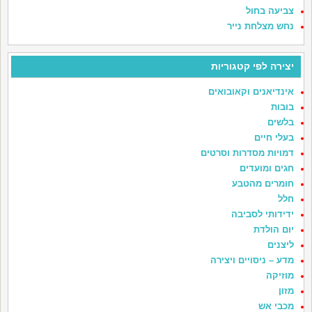
צביעה בחול
נחש מצלחת נייר
יצירה לפי קטגוריות
אינדיאנים וקאובואים
בובות
בלשים
בעלי חיים
דמויות מסדרות וסרטים
חגים ומועדים
חומרים מהטבע
חלל
ידידותי לסביבה
יום הולדת
ליצנים
מדע – ניסויים ויצירה
מוזיקה
מזון
מכבי אש