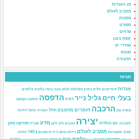
מן האגדות
מסביב לעולם
מסכות
ספורט
פרחים
קשת בענן
שודדי ים
שונות
תחבורה
תגיות
אגדות
בלשים
אינדיאנים
אליס בארץ הפלאות
אלמו
בובה
ביצה
בלונים
הדפסה
גליל נייר
בעלי חיים
דורה
הזמנה
הקוסם
הרכבה
חומרים מהטבע
חלל
מארץ עוץ
חנוכייה
חתול
ידידותי
יצירה
מדע
יום הולדת
מוזיקה
מזון
לסביבה
כוכבים
כלב
ליצן
מובייל
מסביב לעולם
ניסוי
מנקי מקטרות
נייר עיתונים
ניירות טישו
נסיכה
צלחת נייר