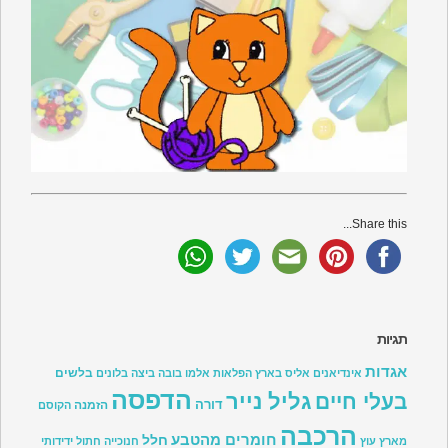
Share this...
תגיות
אגדות
בלשים
אינדיאנים
אליס בארץ הפלאות
אלמו
בובה
ביצה
בלונים
הדפסה
גליל נייר
בעלי חיים
דורה
הזמנה
הקוסם
הרכבה
חומרים מהטבע
חלל
מארץ עוץ
חנוכייה
חתול
ידידותי