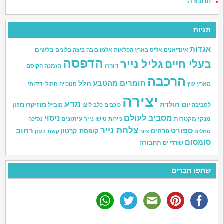
תחבורה
תגיות
אגדות
בלשים
אינדיאנים
אליס בארץ הפלאות
אלמו
בובה
ביצה
בלונים
הדפסה
גליל נייר
בעלי חיים
דורה
הזמנה
הקוסם
הרכבה
חומרים מהטבע
חלל
מארץ עוץ
חנוכייה
חתול
ידידותי
יצירה
מדע
יום הולדת
מוזיקה
מזון
לסביבה
כוכבים
כלב
ליצן
מובייל
מסביב לעולם
ניסוי
מנקי מקטרות
נייר עיתונים
ניירות טישו
נסיכה
צלחת נייר
ספורט
רחוב
פרחים
קופסת קרטון
סמלים
ציור
קשת בענן
סומסום
תחבורה
שודדי ים
שתפו חברים