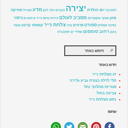
יצירה
מדע
יום הולדת
מוזיקה
לסביבה
כוכבים
כלב
ליצן
מובייל
מסביב לעולם
ניסוי
מזון
מנקי מקטרות
נייר עיתונים
ניירות טישו
צלחת נייר
ספורט
פרחים
קופסת קרטון
נסיכה
סמלים
ציור
קשת
רחוב סומסום
תחבורה
בענן
שודדי ים
חדש באתר
דג מצלחת נייר
תלי לדלת בצורת גביע גלידה
פטריות מחלוקי נחל
צביעה בחול
נחש מצלחת נייר
שתפו