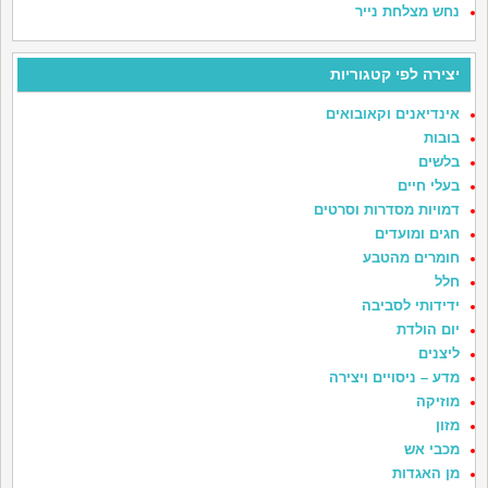
נחש מצלחת נייר
יצירה לפי קטגוריות
אינדיאנים וקאובואים
בובות
בלשים
בעלי חיים
דמויות מסדרות וסרטים
חגים ומועדים
חומרים מהטבע
חלל
ידידותי לסביבה
יום הולדת
ליצנים
מדע – ניסויים ויצירה
מוזיקה
מזון
מכבי אש
מן האגדות