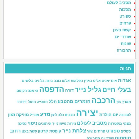
מסביב לעולם
מסכות
ספורט
פרחים
קשת בענן
שודדי ים
שונות
תחבורה
תגיות
אגדות
בלשים
אינדיאנים
אליס בארץ הפלאות
אלמו
בובה
ביצה
בלונים
הדפסה
גליל נייר
בעלי חיים
דורה
הזמנה
הקוסם
הרכבה
חומרים מהטבע
חלל
מארץ עוץ
חנוכייה
חתול
ידידותי
יצירה
מדע
יום הולדת
מוזיקה
מזון
לסביבה
כוכבים
כלב
ליצן
מובייל
מסביב לעולם
ניסוי
מנקי מקטרות
נייר עיתונים
ניירות טישו
נסיכה
צלחת נייר
ספורט
רחוב
פרחים
קופסת קרטון
סמלים
ציור
קשת בענן
סומסום
תחבורה
שודדי ים