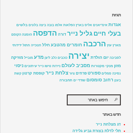
תגיות
אגדות
בלשים
אינדיאנים
אליס בארץ הפלאות
אלמו
בובה
ביצה
בלונים
הדפסה
גליל נייר
בעלי חיים
דורה
הזמנה
הקוסם
הרכבה
חומרים מהטבע
חלל
מארץ עוץ
חנוכייה
חתול
ידידותי
יצירה
מדע
יום הולדת
מוזיקה
לסביבה
כוכבים
כלב
ליצן
מובייל
מסביב לעולם
ניסוי
מזון
מנקי מקטרות
נייר עיתונים
ניירות טישו
צלחת נייר
ספורט
פרחים
קופסת קרטון
נסיכה
סמלים
ציור
קשת
רחוב סומסום
תחבורה
בענן
שודדי ים
חדש באתר
דג מצלחת נייר
תלי לדלת בצורת גביע גלידה