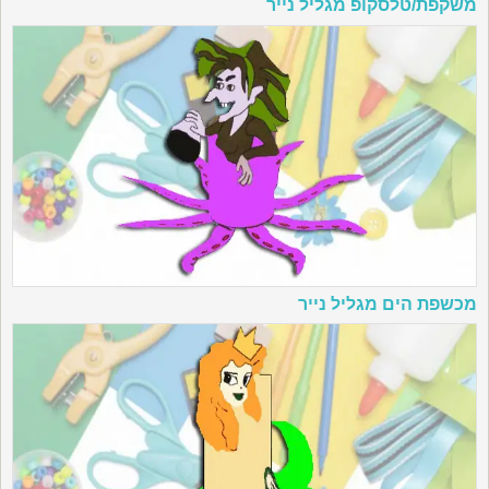
משקפת/טלסקופ מגליל נייר
מכשפת הים מגליל נייר