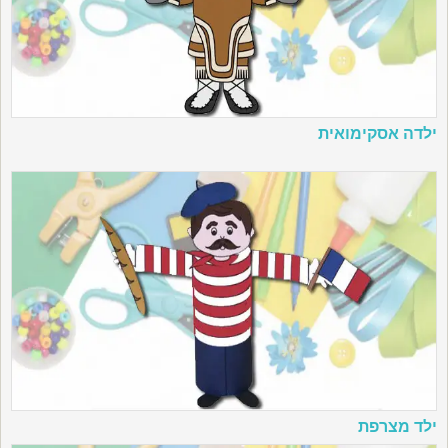
ילדה אסקימואית
ילד מצרפת