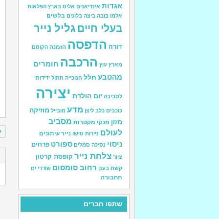
אגדות
אינדיאנים
אליס בארץ הפלאות
בלשים
אלמו
בובה
ביצה
בלונים
גליל נייר
בעלי חיים
הדפסה
דורה
הזמנה
הקוסם
הרכבה
חומרים
מארץ עוץ
מהטבע
חלל
חנוכייה
חתול
ידידותי
יצירה
יום הולדת
לסביבה
מדע
מוזיקה
כוכבים
כלב
ליצן
מובייל
מסביב
מזון
מנקי מקטרות
ל
לעולם
נייר עיתונים
ניירות טישו
ניסוי
ספורט
פרחים
נסיכה
סמלים
ס
צלחת נייר
קופסת קרטון
ציור
רחוב סומסום
קשת בענן
שודדי ים
ה
תחבורה
שתפו חברים