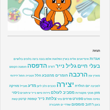
תגיות
אגדות
בלשים
אינדיאנים
אליס בארץ הפלאות
אלמו
בובה
ביצה
בלונים
הדפסה
גליל נייר
בעלי חיים
דורה
הזמנה
הקוסם
הרכבה
חומרים מהטבע
חלל
מארץ עוץ
חנוכייה
חתול
ידידותי
יצירה
מדע
יום הולדת
מוזיקה
לסביבה
כוכבים
כלב
ליצן
מובייל
מסביב לעולם
ניסוי
מזון
מנקי מקטרות
נייר עיתונים
ניירות טישו
צלחת נייר
ספורט
פרחים
קופסת קרטון
נסיכה
סמלים
ציור
קשת
רחוב סומסום
תחבורה
בענן
שודדי ים