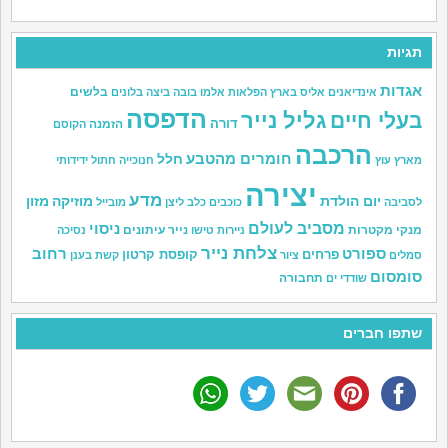
תגיות
אגדות
בלשים
אינדיאנים
אליס בארץ הפלאות
אלמו
בובה
ביצה
בלונים
הדפסה
גליל נייר
בעלי חיים
דורה
הזמנה
הקוסם
הרכבה
חומרים מהטבע
חלל
מארץ עוץ
חנוכייה
חתול
ידידותי
יצירה
מדע
יום הולדת
מוזיקה
מזון
לסביבה
כוכבים
כלב
ליצן
מובייל
מסביב לעולם
ניסוי
מנקי מקטרות
נייר עיתונים
ניירות טישו
נסיכה
צלחת נייר
ספורט
רחוב
פרחים
קופסת קרטון
סמלים
ציור
קשת בענן
סומסום
תחבורה
שודדי ים
שתפו חברים