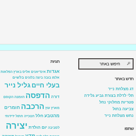
תגיות
אגדות
אינדיאנים
אליס בארץ הפלאות
בלשים
אלמו
בובה
ביצה
בלונים
חדש באתר
גליל נייר
בעלי חיים
דג מצלחת נייר
הדפסה
תלי לדלת בצורת גביע גלידה
דורה
הזמנה
הקוסם
פטריות מחלוקי נחל
הרכבה
חומרים
מארץ עוץ
צביעה בחול
מהטבע
נחש מצלחת נייר
חלל
חנוכייה
חתול
ידידותי
יצירה
יום הולדת
לסביבה
שתפו
מדע