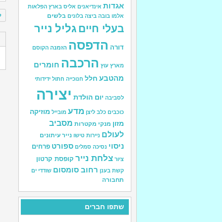
אגדות
אינדיאנים
אליס בארץ הפלאות
ל
בלשים
אלמו
בובה
ביצה
בלונים
גליל נייר
בעלי חיים
ס
הדפסה
דורה
הזמנה
הקוסם
ה
הרכבה
חומרים
מארץ עוץ
מהטבע
חלל
חנוכייה
חתול
ידידותי
יצירה
יום הולדת
לסביבה
מדע
מוזיקה
כוכבים
כלב
ליצן
מובייל
מסביב
מזון
מנקי מקטרות
לעולם
נייר עיתונים
ניירות טישו
ניסוי
ספורט
פרחים
נסיכה
סמלים
צלחת נייר
קופסת קרטון
ציור
רחוב סומסום
קשת בענן
שודדי ים
תחבורה
שתפו חברים