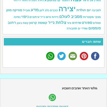
חלל
מארץ עוץ
חנוכייה
חתול
ידידותי
יצירה
מדע
יום הולדת
מוזיקה
מזון
לסביבה
כוכבים
כלב
ליצן
מובייל
מסביב לעולם
ניסוי
מנקי מקטרות
נייר עיתונים
ניירות טישו
נסיכה
צלחת נייר
ספורט
רחוב
פרחים
קופסת קרטון
סמלים
ציור
קשת בענן
סומסום
תחבורה
שודדי ים
שתפו חברים
גולשי האתר אוהבים השבוע
דמויות מסדרות וסרטים