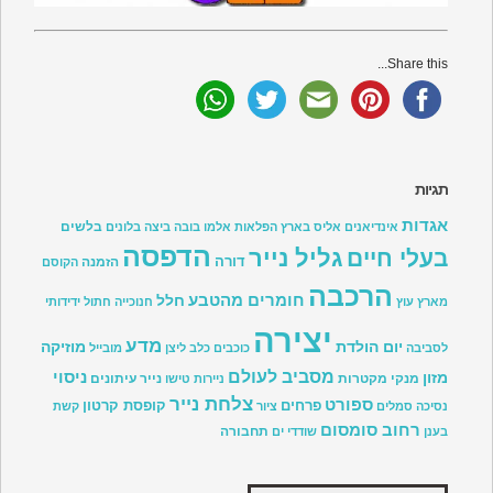
Share this...
תגיות
אגדות
בלשים
אינדיאנים
אליס בארץ הפלאות
אלמו
בובה
ביצה
בלונים
הדפסה
גליל נייר
בעלי חיים
דורה
הזמנה
הקוסם
הרכבה
חומרים מהטבע
חלל
מארץ עוץ
חנוכייה
חתול
ידידותי
יצירה
מדע
יום הולדת
מוזיקה
לסביבה
כוכבים
כלב
ליצן
מובייל
מסביב לעולם
ניסוי
מזון
מנקי מקטרות
נייר עיתונים
ניירות טישו
צלחת נייר
ספורט
פרחים
קופסת קרטון
נסיכה
סמלים
ציור
קשת
רחוב סומסום
תחבורה
בענן
שודדי ים