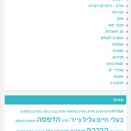
מדע – ניסויים ויצירה
מוזיקה
מזון
מכבי אש
מן האגדות
מסביב לעולם
מסכות
ספורט
פרחים
קשת בענן
שודדי ים
שונות
תחבורה
תגיות
אגדות
בלשים
אינדיאנים
אליס בארץ הפלאות
אלמו
בובה
ביצה
בלונים
הדפסה
גליל נייר
בעלי חיים
דורה
הזמנה
הקוסם
הרכבה
חומרים מהטבע