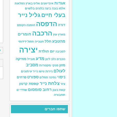
אגדות
אינדיאנים
אליס בארץ הפלאות
בלשים
אלמו
בובה
ביצה
בלונים
גליל נייר
בעלי חיים
הדפסה
דורה
הזמנה
הקוסם
הרכבה
חומרים
מארץ עוץ
מהטבע
חלל
חנוכייה
חתול
ידידותי
יצירה
ל
יום הולדת
לסביבה
מדע
מוזיקה
כוכבים
כלב
ליצן
מובייל
ס
מסביב
מזון
מנקי מקטרות
לעולם
נייר עיתונים
ניירות טישו
ה
ניסוי
ספורט
פרחים
נסיכה
סמלים
צלחת נייר
קופסת קרטון
ציור
רחוב סומסום
קשת בענן
שודדי ים
תחבורה
שתפו חברים