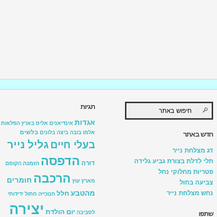
תגיות
אגדות
אינדיאנים
אליס בארץ הפלאות
בלשים
אלמו
בובה
ביצה
בלונים
חדש באתר
גליל נייר
בעלי חיים
דג מצלחת נייר
הדפסה
תלי לדלת בצורת גביע גלידה
דורה
הזמנה
הקוסם
פטריות מחלוקי נחל
הרכבה
חומרים
מארץ עוץ
צביעה בחול
מהטבע
נחש מצלחת נייר
חלל
חנוכייה
חתול
ידידותי
יצירה
יום הולדת
לסביבה
שתפו