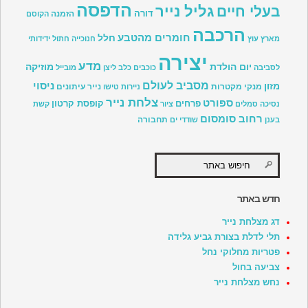
הדפסה
גליל נייר
בעלי חיים
דורה
הזמנה
הקוסם
הרכבה
חומרים מהטבע
חלל
מארץ עוץ
חנוכייה
חתול
ידידותי
יצירה
מדע
יום הולדת
מוזיקה
לסביבה
כוכבים
כלב
ליצן
מובייל
מסביב לעולם
ניסוי
מזון
מנקי מקטרות
נייר עיתונים
ניירות טישו
צלחת נייר
ספורט
פרחים
קופסת קרטון
נסיכה
סמלים
ציור
קשת
רחוב סומסום
תחבורה
בענן
שודדי ים
חדש באתר
דג מצלחת נייר
תלי לדלת בצורת גביע גלידה
פטריות מחלוקי נחל
צביעה בחול
נחש מצלחת נייר