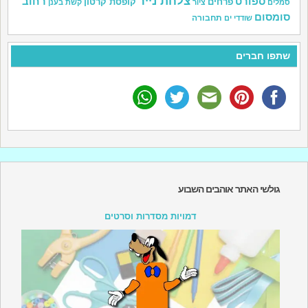
צלחת נייר
ספורט
רחוב
פרחים
קופסת קרטון
סמלים
ציור
קשת בענן
סומסום
תחבורה
שודדי ים
שתפו חברים
גולשי האתר אוהבים השבוע
דמויות מסדרות וסרטים