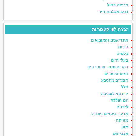
צביעה בחול
נחש מצלחת נייר
יצירה לפי קטגוריות
אינדיאנים וקאובואים
בובות
בלשים
בעלי חיים
דמויות מסדרות וסרטים
חגים ומועדים
חומרים מהטבע
חלל
ידידותי לסביבה
יום הולדת
ליצנים
מדע – ניסויים ויצירה
מוזיקה
מזון
מכבי אש