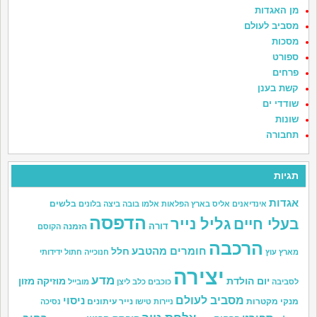
מן האגדות
מסביב לעולם
מסכות
ספורט
פרחים
קשת בענן
שודדי ים
שונות
תחבורה
תגיות
אגדות
בלשים
אינדיאנים
אליס בארץ הפלאות
אלמו
בובה
ביצה
בלונים
הדפסה
גליל נייר
בעלי חיים
דורה
הזמנה
הקוסם
הרכבה
חומרים מהטבע
חלל
מארץ עוץ
חנוכייה
חתול
ידידותי
יצירה
מדע
יום הולדת
מוזיקה
מזון
לסביבה
כוכבים
כלב
ליצן
מובייל
מסביב לעולם
ניסוי
מנקי מקטרות
נייר עיתונים
ניירות טישו
נסיכה