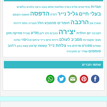
אגדות
בלשים
אינדיאנים
אליס בארץ הפלאות
אלמו
בובה
ביצה
בלונים
הדפסה
גליל נייר
בעלי חיים
דורה
הזמנה
הקוסם
הרכבה
חומרים מהטבע
חלל
מארץ עוץ
חנוכייה
חתול
ידידותי
יצירה
מדע
יום הולדת
מוזיקה
מזון
לסביבה
כוכבים
כלב
ליצן
מובייל
מסביב לעולם
ניסוי
מנקי מקטרות
נייר עיתונים
ניירות טישו
נסיכה
צלחת נייר
ספורט
רחוב
פרחים
קופסת קרטון
סמלים
ציור
קשת בענן
סומסום
תחבורה
שודדי ים
שתפו חברים