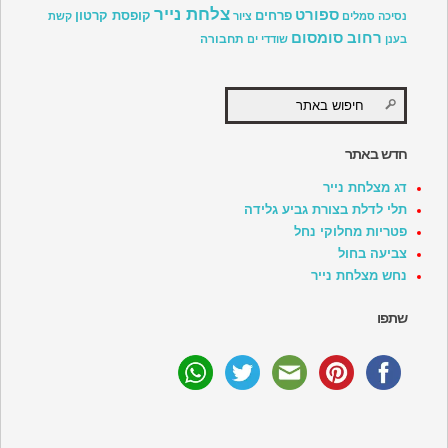
צלחת נייר
ספורט
פרחים
קופסת קרטון
נסיכה
סמלים
ציור
קשת
רחוב סומסום
תחבורה
בענן
שודדי ים
חדש באתר
דג מצלחת נייר
תלי לדלת בצורת גביע גלידה
פטריות מחלוקי נחל
צביעה בחול
נחש מצלחת נייר
שתפו