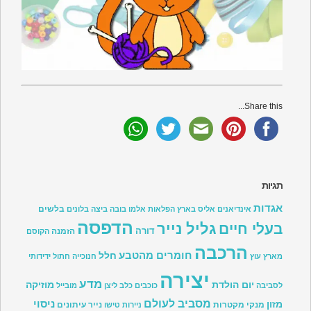
Share this...
תגיות
אגדות
בלשים
אינדיאנים
אליס בארץ הפלאות
אלמו
בובה
ביצה
בלונים
הדפסה
גליל נייר
בעלי חיים
דורה
הזמנה
הקוסם
הרכבה
חומרים מהטבע
חלל
מארץ עוץ
חנוכייה
חתול
ידידותי
יצירה
מדע
יום הולדת
מוזיקה
לסביבה
כוכבים
כלב
ליצן
מובייל
מסביב לעולם
ניסוי
מזון
מנקי מקטרות
נייר עיתונים
ניירות טישו