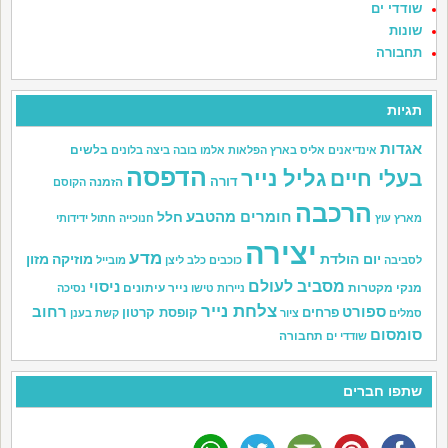
שודדי ים
שונות
תחבורה
תגיות
אגדות
בלשים
אינדיאנים
אליס בארץ הפלאות
אלמו
בובה
ביצה
בלונים
הדפסה
גליל נייר
בעלי חיים
דורה
הזמנה
הקוסם
הרכבה
חומרים מהטבע
חלל
מארץ עוץ
חנוכייה
חתול
ידידותי
יצירה
מדע
יום הולדת
מוזיקה
מזון
לסביבה
כוכבים
כלב
ליצן
מובייל
מסביב לעולם
ניסוי
מנקי מקטרות
נייר עיתונים
ניירות טישו
נסיכה
צלחת נייר
ספורט
רחוב
פרחים
קופסת קרטון
סמלים
ציור
קשת בענן
סומסום
תחבורה
שודדי ים
שתפו חברים