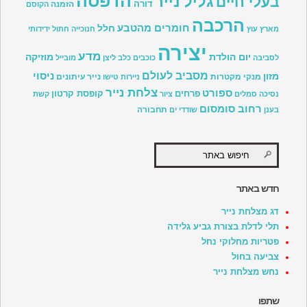
הדפסה
גליל נייר
בעלי חיים
דורה
הזמנה
הקוסם
הרכבה
חומרים מהטבע
חלל
מארץ עוץ
חנוכייה
חתול
ידידותי
יצירה
מדע
יום הולדת
מוזיקה
לסביבה
כוכבים
כלב
ליצן
מובייל
מסביב לעולם
ניסוי
מזון
מנקי מקטרות
נייר עיתונים
ניירות טישו
צלחת נייר
ספורט
פרחים
קופסת קרטון
נסיכה
סמלים
ציור
קשת
רחוב סומסום
תחבורה
בענן
שודדי ים
חדש באתר
דג מצלחת נייר
תלי לדלת בצורת גביע גלידה
פטריות מחלוקי נחל
צביעה בחול
נחש מצלחת נייר
שתפו