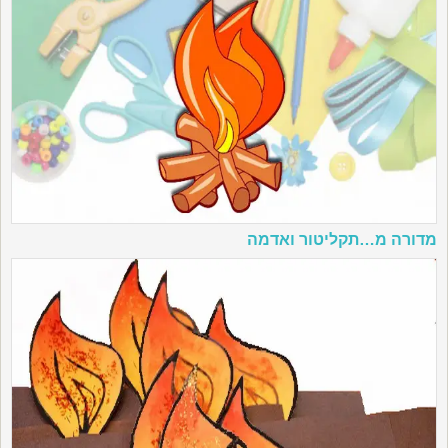
מדורה מ…תקליטור ואדמה