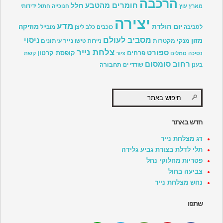
הרכבה
חומרים מהטבע
חלל
מארץ עוץ
חנוכייה
חתול
ידידותי
יצירה
מדע
יום הולדת
מוזיקה
לסביבה
כוכבים
כלב
ליצן
מובייל
מסביב לעולם
ניסוי
מזון
מנקי מקטרות
נייר עיתונים
ניירות טישו
צלחת נייר
ספורט
פרחים
קופסת קרטון
נסיכה
סמלים
ציור
קשת
רחוב סומסום
תחבורה
בענן
שודדי ים
חדש באתר
דג מצלחת נייר
תלי לדלת בצורת גביע גלידה
פטריות מחלוקי נחל
צביעה בחול
נחש מצלחת נייר
שתפו