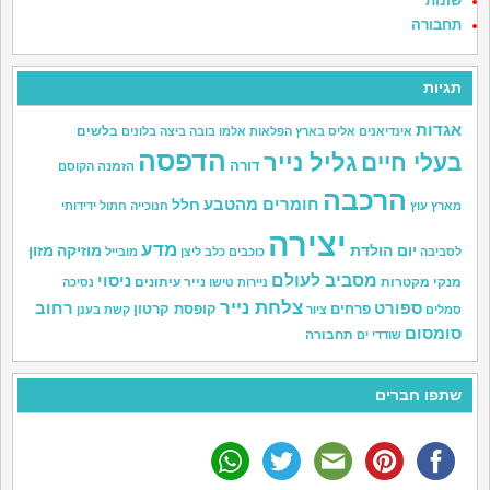
שונות
תחבורה
תגיות
אגדות
בלשים
אינדיאנים
אליס בארץ הפלאות
אלמו
בובה
ביצה
בלונים
הדפסה
גליל נייר
בעלי חיים
דורה
הזמנה
הקוסם
הרכבה
חומרים מהטבע
חלל
מארץ עוץ
חנוכייה
חתול
ידידותי
יצירה
מדע
יום הולדת
מוזיקה
מזון
לסביבה
כוכבים
כלב
ליצן
מובייל
מסביב לעולם
ניסוי
מנקי מקטרות
נייר עיתונים
ניירות טישו
נסיכה
צלחת נייר
ספורט
רחוב
פרחים
קופסת קרטון
סמלים
ציור
קשת בענן
סומסום
תחבורה
שודדי ים
שתפו חברים