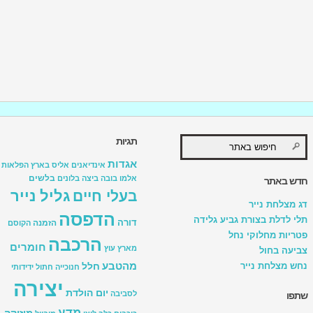
תגיות
אגדות
אינדיאנים
אליס בארץ הפלאות
בלשים
אלמו
בובה
ביצה
בלונים
חדש באתר
גליל נייר
בעלי חיים
דג מצלחת נייר
הדפסה
תלי לדלת בצורת גביע גלידה
דורה
הזמנה
הקוסם
פטריות מחלוקי נחל
הרכבה
חומרים
מארץ עוץ
צביעה בחול
מהטבע
נחש מצלחת נייר
חלל
חנוכייה
חתול
ידידותי
יצירה
יום הולדת
לסביבה
שתפו
מדע