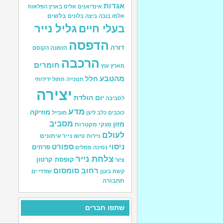
אגדות
אינדיאנים
אליס בארץ הפלאות
בלשים
אלמו
בובה
ביצה
בלונים
גליל נייר
בעלי חיים
הדפסה
דורה
הזמנה
הקוסם
הרכבה
חומרים
מארץ עוץ
מהטבע
חלל
חנוכייה
חתול
ידידותי
יצירה
יום הולדת
לסביבה
מדע
מוזיקה
כוכבים
כלב
ליצן
מובייל
מסביב
מזון
מנקי מקטרות
לעולם
נייר עיתונים
ניירות טישו
ניסוי
ספורט
פרחים
נסיכה
סמלים
צלחת נייר
קופסת קרטון
ציור
רחוב סומסום
קשת בענן
שודדי ים
תחבורה
שתפו חברים