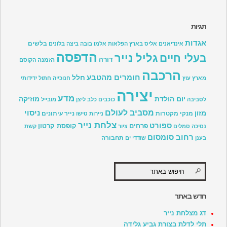
תגיות
אגדות
בלשים
אינדיאנים
אליס בארץ הפלאות
אלמו
בובה
ביצה
בלונים
הדפסה
גליל נייר
בעלי חיים
דורה
הזמנה
הקוסם
הרכבה
חומרים מהטבע
חלל
מארץ עוץ
חנוכייה
חתול
ידידותי
יצירה
מדע
יום הולדת
מוזיקה
לסביבה
כוכבים
כלב
ליצן
מובייל
מסביב לעולם
ניסוי
מזון
מנקי מקטרות
נייר עיתונים
ניירות טישו
צלחת נייר
ספורט
פרחים
קופסת קרטון
נסיכה
סמלים
ציור
קשת
רחוב סומסום
תחבורה
בענן
שודדי ים
חדש באתר
דג מצלחת נייר
תלי לדלת בצורת גביע גלידה