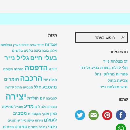
תגיות
אגדות
אינדיאנים
אליס בארץ הפלאות
בלשים
אלמו
בובה
ביצה
בלונים
חדש באתר
גליל נייר
בעלי חיים
דג מצלחת נייר
הדפסה
תלי לדלת בצורת גביע גלידה
דורה
הזמנה
הקוסם
פטריות מחלוקי נחל
הרכבה
חומרים
מארץ עוץ
צביעה בחול
מהטבע
נחש מצלחת נייר
חלל
חנוכייה
חתול
ידידותי
יצירה
יום הולדת
לסביבה
שתפו
מדע
מוזיקה
כוכבים
כלב
ליצן
מובייל
מסביב
מזון
מנקי מקטרות
לעולם
נייר עיתונים
ניירות טישו
ניסוי
ספורט
פרחים
נסיכה
סמלים