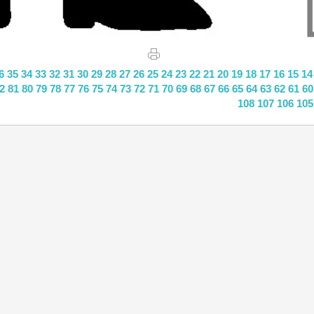
6
35
34
33
32
31
30
29
28
27
26
25
24
23
22
21
20
19
18
17
16
15
14
2
81
80
79
78
77
76
75
74
73
72
71
70
69
68
67
66
65
64
63
62
61
60
108
107
106
105